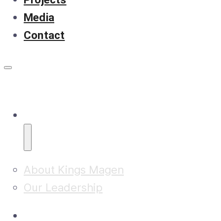
Media
Contact
About
About Kings Magen
Our Leadership
Research