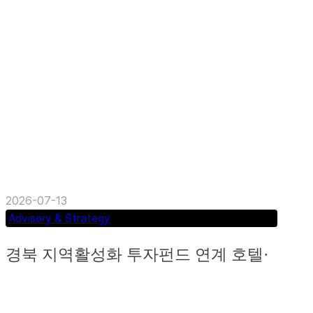
도심 리테일 자산의 뷰티·메디컬 특화 MD 구축 프
로젝트 (부산 중구 PIFF거리) 의료미용 전문 브랜드
‘밴스의원’...
2026-07-13
Advisory & Strategy
경북 지역활성화 투자펀드 연계 호텔·
리조트 프로젝트 민간참여 자문 수행