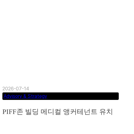
Strategic Leasing Advisory (부산) (임대면적 약
2,200평) 공공기관인 근로복지공단의...
2026-07-14
Advisory & Strategy
PIFF존 빌딩 메디컬 앵커테넌트 유치
자문 컨설팅