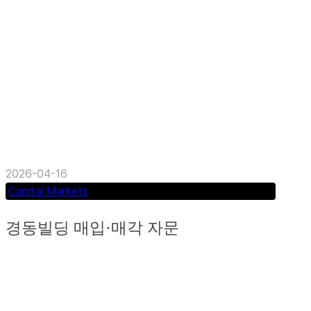
구) 부산 이전에 따른 핵심 오피스 수요...
2026-04-16
Capital Markets
경동빌딩 매입·매각 자문
코어 오피스 자산 매입·매각 자문 (부산 연제구) 코
어 입지 자산에 대한 매입·매각 전반 자문 수행...