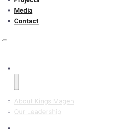
Media
Contact
About
About Kings Magen
Our Leadership
Research