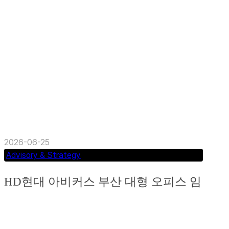
킹스마겐은 경상북도 지역활성화 투자펀드 연계 호
텔·리조트 프로젝트와 관련하여, 민간참여 가능성
검토 및 민간사업자 후보군 발굴...
2026-06-25
Advisory & Strategy
HD현대 아비커스 부산 대형 오피스 임
차 자문
HD현대 아비커스 부산 오피스 임차 자문 첨단 해양