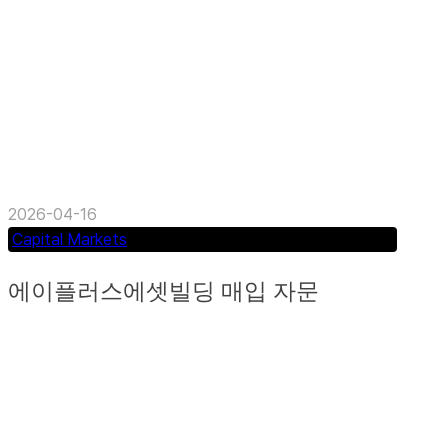
이전...
2026-04-16
Capital Markets
에이플러스에셋빌딩 매입 자문
에이플러스에셋빌딩 매입 자문 (부산 부산진구) 공
실 증가 국면의 자산에 대한 매입 자문 수행 공실...