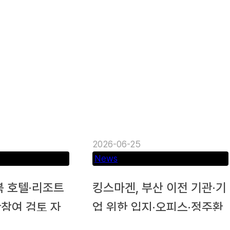
2026-06-25
News
북 호텔·리조트
킹스마겐, 부산 이전 기관·기
참여 검토 자
업 위한 입지·오피스·정주환
경 통합 자문 강화