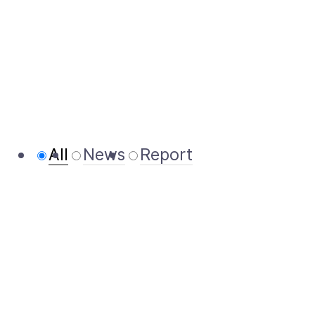
All
News
Report