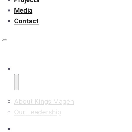
Media
Contact
About
About Kings Magen
Our Leadership
Research