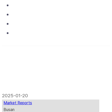
Asset & Operations
Projects
Media
Contact
2025-01-20
Market Reports
Busan