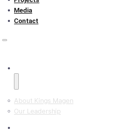
Media
Contact
About
About Kings Magen
Our Leadership
Research