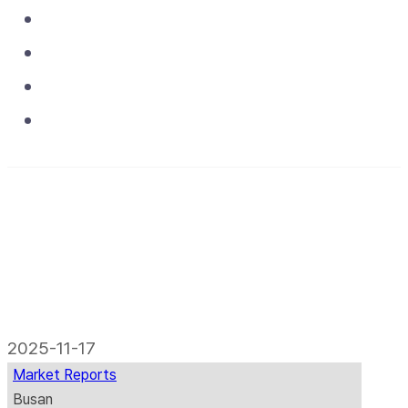
Asset & Operations
Projects
Media
Contact
2025-11-17
Market Reports
Busan