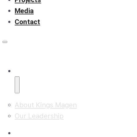
Media
Contact
About
About Kings Magen
Our Leadership
Research