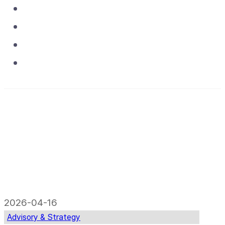
Asset & Operations
Projects
Media
Contact
2026-04-16
Advisory & Strategy