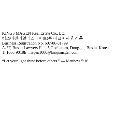
KINGS MAGEN Real Estate Co., Ltd.
킹스마겐리얼에스테이트(주)
대표이사 천경훈
Business Registration No. 607-86-01799
A-3F, Busan Lawyers Hall, 5 Gochan-ro, Dong-gu, Busan, Korea
T. 1600-9018
E. magen1000@kingsmagen.com
“Let your light shine before others.” — Matthew 5:16