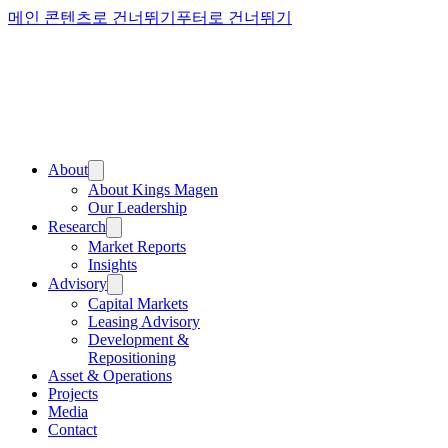
메인 콘텐츠로 건너뛰기
푸터로 건너뛰기
About
About Kings Magen
Our Leadership
Research
Market Reports
Insights
Advisory
Capital Markets
Leasing Advisory
Development &
Repositioning
Asset & Operations
Projects
Media
Contact