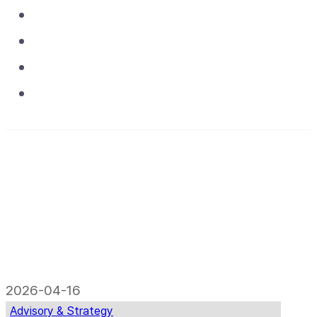
Asset & Operations
Projects
Media
Contact
2026-04-16
Advisory & Strategy