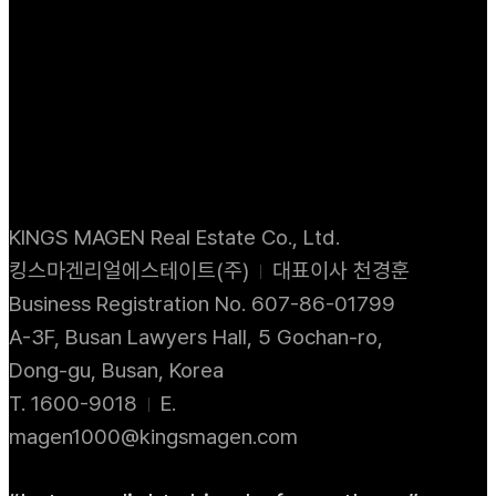
KINGS MAGEN Real Estate Co., Ltd.
킹스마겐리얼에스테이트(주)
대표이사 천경훈
Business Registration No. 607-86-01799
A-3F, Busan Lawyers Hall, 5 Gochan-ro,
Dong-gu, Busan, Korea
T. 1600-9018
E.
magen1000@kingsmagen.com