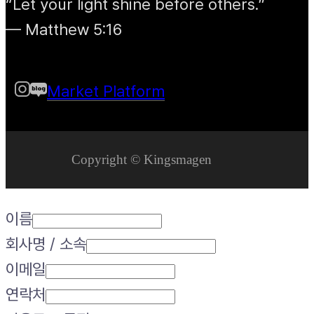
“Let your light shine before others.”
— Matthew 5:16
Market Platform
Copyright © Kingsmagen
이름
회사명 / 소속
이메일
연락처