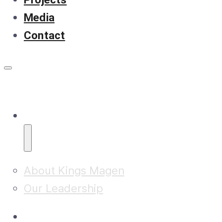
Media
Contact
About
About Kings Magen
Our Leadership
Research