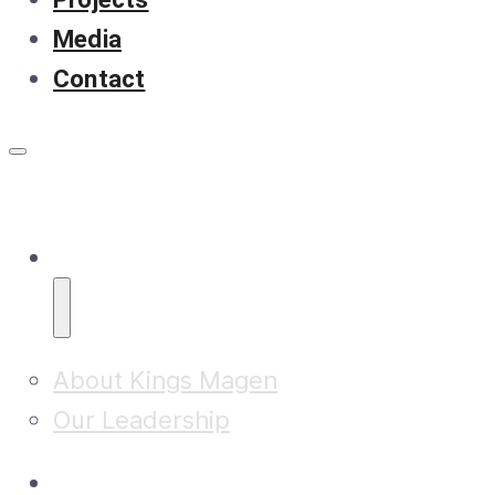
Media
Contact
About
About Kings Magen
Our Leadership
Research