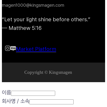
magen1000@kingsmagen.com
“Let your light shine before others.”
— Matthew 5:16
Market Platform
Copyright © Kingsmagen
이름
회사명 / 소속