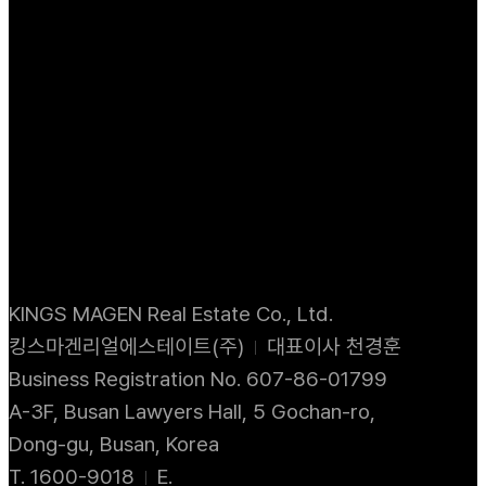
KINGS MAGEN Real Estate Co., Ltd.
킹스마겐리얼에스테이트(주)
대표이사 천경훈
Business Registration No. 607-86-01799
A-3F, Busan Lawyers Hall, 5 Gochan-ro,
Dong-gu, Busan, Korea
T. 1600-9018
E.