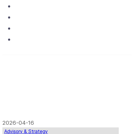
Asset & Operations
Projects
Media
Contact
2026-04-16
Advisory & Strategy