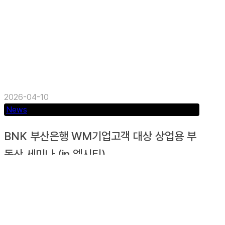
2026-04-10
News
BNK 부산은행 WM기업고객 대상 상업용 부
동산 세미나 (in 엘시티)
킹스마겐이 이달 20일 BNK부산은행 WM고객본부
가 위치한 부산 문현동 부산은행 본사 3층에서 부산
지역 각 센터 PB...