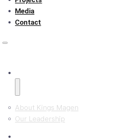
Media
Contact
About
About Kings Magen
Our Leadership
Research