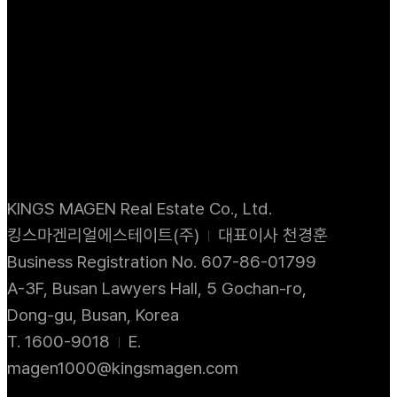
KINGS MAGEN Real Estate Co., Ltd.
킹스마겐리얼에스테이트(주)
대표이사 천경훈
Business Registration No. 607-86-01799
A-3F, Busan Lawyers Hall, 5 Gochan-ro,
Dong-gu, Busan, Korea
T. 1600-9018
E.
magen1000@kingsmagen.com