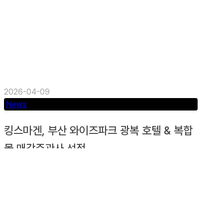
2026-04-09
News
킹스마겐, 부산 와이즈파크 광복 호텔 & 복합
몰 매각주관사 선정.
킹스마겐, 부산 와이즈파크 광복 복합몰 매각주관사
선정 KINGS MAGEN Capital Markets Kings
Magen은...