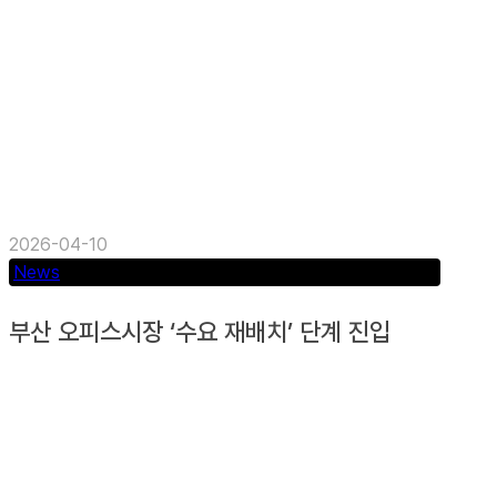
2026-04-10
News
부산 오피스시장 ‘수요 재배치’ 단계 진입
상업용 부동산 종합 자문사 킹스마겐(KINGS
MAGEN Advisory) 리서치 센터는 지난 17일
‘2025년 4분기 부산 오피스...