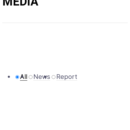
MEDIA
All
News
Report