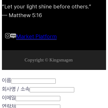
“Let your light shine before others.”
— Matthew 5:16
Market Platform
Copyright © Kingsmagen
이름
회사명 / 소속
이메일
연락처